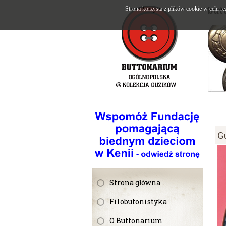
but
Strona korzysta z plików cookie w celu re
G
Strona główna
Filobutonistyka
O Buttonarium