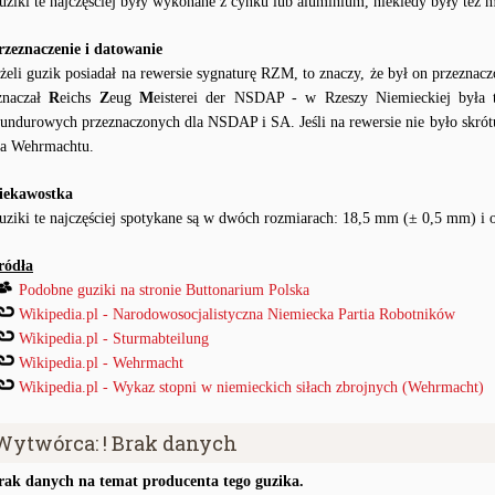
uziki te najczęściej były wykonane z cynku lub aluminium, niekiedy były też
rzeznaczenie i datowanie
eżeli guzik posiadał na rewersie sygnaturę RZM, to znaczy, że był on przezn
znaczał
R
eichs
Z
eug
M
eisterei der NSDAP - w Rzeszy Niemieckiej była 
undurowych przeznaczonych dla NSDAP i SA. Jeśli na rewersie nie było skrót
la Wehrmachtu.
iekawostka
uziki te najczęściej spotykane są w dwóch rozmiarach: 18,5 mm (± 0,5 mm) i
ródła
Podobne guziki na stronie Buttonarium Polska
Wikipedia.pl - Narodowosocjalistyczna Niemiecka Partia Robotników
Wikipedia.pl - Sturmabteilung
Wikipedia.pl - Wehrmacht
Wikipedia.pl - Wykaz stopni w niemieckich siłach zbrojnych (Wehrmacht)
Wytwórca: ! Brak danych
rak danych na temat producenta tego guzika.