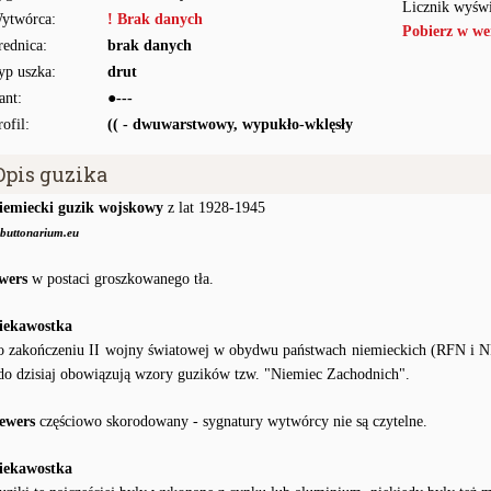
Licznik wyświ
ytwórca:
! Brak danych
Pobierz w we
rednica:
brak danych
yp uszka:
drut
ant:
●---
rofil:
(( - dwuwarstwowy, wypukło-wklęsły
Opis guzika
iemiecki guzik wojskowy
z lat 1928-1945
buttonarium.eu
wers
w postaci groszkowanego tła.
iekawostka
o zakończeniu II wojny światowej w obydwu państwach niemieckich (RFN i 
 do dzisiaj obowiązują wzory guzików tzw. "Niemiec Zachodnich".
ewers
częściowo skorodowany - sygnatury wytwórcy nie są czytelne.
iekawostka