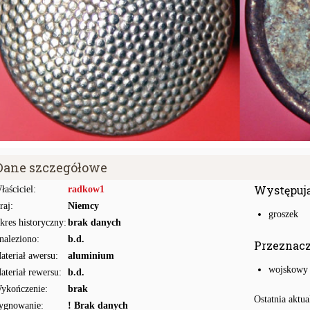
Dane szczegółowe
Występuj
łaściciel:
radkow1
raj:
Niemcy
groszek
kres historyczny:
brak danych
naleziono:
b.d.
Przeznac
ateriał awersu:
aluminium
wojskowy
ateriał rewersu:
b.d.
ykończenie:
brak
Ostatnia aktua
ygnowanie:
! Brak danych