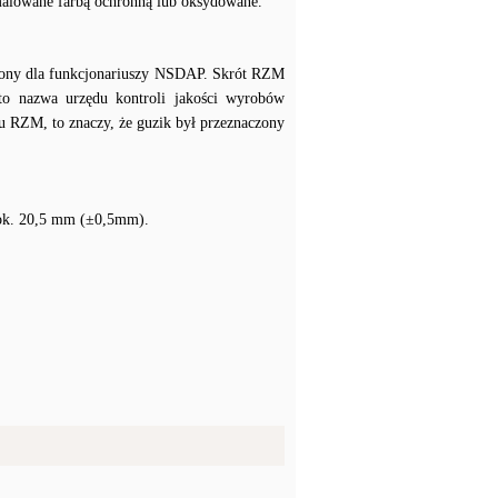
 malowane farbą ochronną lub oksydowane.
aczony dla funkcjonariuszy NSDAP. Skrót RZM
to nazwa urzędu kontroli jakości wyrobów
u RZM, to znaczy, że guzik był przeznaczony
 ok. 20,5 mm (±0,5mm).