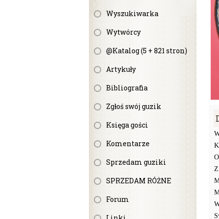
Wyszukiwarka
Wytwórcy
@Katalog (5 + 821 stron)
Artykuły
Bibliografia
Zgłoś swój guzik
Księga gości
W
Komentarze
K
O
Sprzedam guziki
Z
SPRZEDAM RÓŻNE
M
M
Forum
W
S
Linki