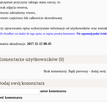
ajczęstsze przyczyny takiego stanu rzeczy, to:
 brak zdjęcia rewersu,
 mocno zabrudzony rewers,
 rewers częściowo lub całkowicie skorodowany.
rzy opracowaniu opisu wykorzystano informacje od użytkowników oraz wniosk
śli chciałbyś coś dodać do tego opisu, to napisz poniżej komentarz.
Nie zapomnij podać źródeł
statnia aktualizacja:
2017-11-15 08:45
Komentarze użytkowników (0)
Brak komentarzy. Bądź pierwszy - dodaj swój
Dodaj swój komentarz
autor komentarza
reść komentarza