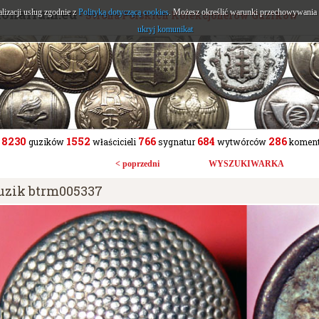
tonarium.eu
alizacji usług zgodnie z
Polityką dotyczącą cookies
. Możesz określić warunki przechowywania l
- Strona Polskich Kolekcjonerów Guzików
ukryj komunikat
8230
1552
766
684
286
guzików
właścicieli
sygnatur
wytwórców
koment
< poprzedni
WYSZUKIWARKA
uzik btrm005337