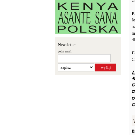
G
P
J
o
m
d
Newsletter
podaj email:
C
G
Ź
B