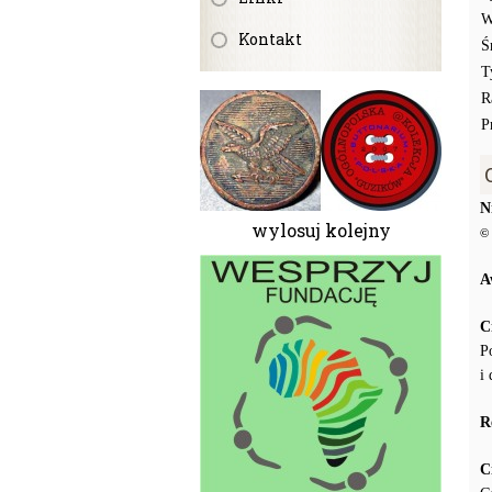
W
Kontakt
Ś
T
R
P
N
wylosuj kolejny
© 
A
C
P
i
R
C