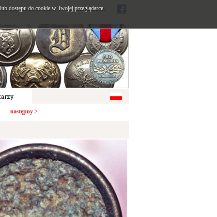
ub dostępu do cookie w Twojej przeglądarce.
arzy
następny >