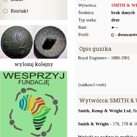
Wytwórca:
SMITH & WR
Kontakt
Średnica:
brak danych
Typ uszka:
drut
Rant:
●---
Profil:
(| - dwuwars
Opis guzika
Royal Engineers – 1880-1901.
wylosuj kolejny
{radkow1+rwb}
Wytwórca: SMITH &
Smith, Kemp & Wright Ltd,
Br
Smith & Wright
- 176, 178 & 18