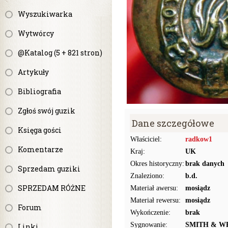
Wyszukiwarka
Wytwórcy
@Katalog (5 + 821 stron)
Artykuły
Bibliografia
Zgłoś swój guzik
Dane szczegółowe
Księga gości
Właściciel:
radkow1
Komentarze
Kraj:
UK
Okres historyczny:
brak danych
Sprzedam guziki
Znaleziono:
b.d.
SPRZEDAM RÓŻNE
Materiał awersu:
mosiądz
Materiał rewersu:
mosiądz
Forum
Wykończenie:
brak
Sygnowanie:
SMITH & W
Linki