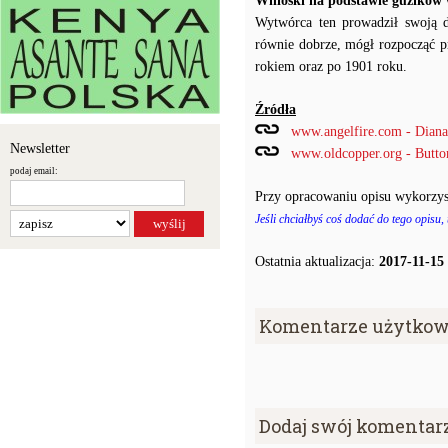
Wnioski na podstawie guzików
Wytwórca ten prowadził swoją dz
równie dobrze, mógł rozpocząć p
rokiem oraz po 1901 roku.
Źródła
www.angelfire.com - Diana'
Newsletter
www.oldcopper.org - Butt
podaj email:
Przy opracowaniu opisu wykorzys
Jeśli chciałbyś coś dodać do tego opisu,
Ostatnia aktualizacja:
2017-11-15
Komentarze użytkow
Dodaj swój komentar