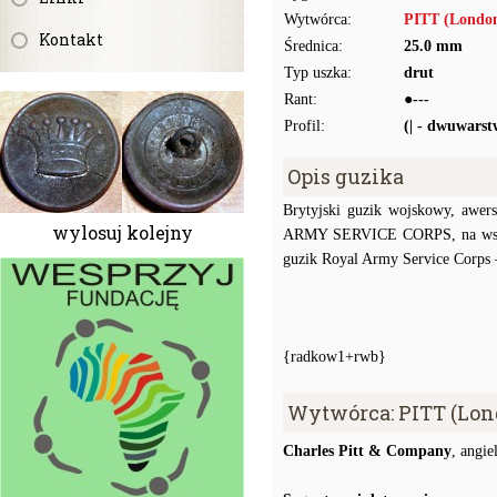
Wytwórca:
PITT (Londo
Kontakt
Średnica:
25.0 mm
Typ uszka:
drut
Rant:
●---
Profil:
(| - dwuwars
Opis guzika
Brytyjski guzik wojskowy, awer
wylosuj kolejny
ARMY SERVICE CORPS, na wszy
guzik Royal Army Service Corps 
{radkow1+rwb}
Wytwórca: PITT (Lon
Charles Pitt & Company
, angi