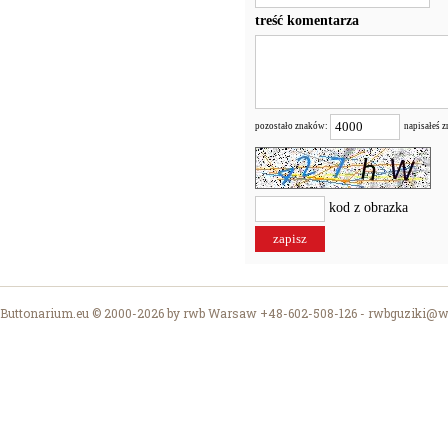
treść komentarza
pozostało znaków:
napisałeś 
kod z obrazka
Buttonarium.eu © 2000-2026 by rwb Warsaw +48-602-508-126 -
rwbguziki@wp