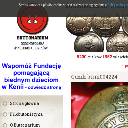
buttonarium.eu
Strona korzysta z plików cookie w celu realizacji usług zgodnie z
Polityką dotyc
- Strona 
8230
1552
guzików
właścicie
< p
Guzik btrm004224
Strona główna
Filobutonistyka
O Buttonarium