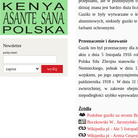
przepisami, ale w późniejszym 
dzisiaj znana jest bardzo duża l
Guziki te były wytwarzane o ś
aluminiowych, niekiedy guziki t
farbami ochronnymi.
Przeznaczenie i datowanie
Newsletter
Guzik ten był przeznaczony dla ż
podaj email:
aktu z dnia 5 listopada 1916 ro
Polska Siła Zbrojna stanowiła
Niemieckiego, jednak w dniu 12
wojskiem, po jego zaprzysiężeniu
października 1918 r. W dniu 11 
zwierzchniej, w zakresie obe
niepodległości szybko wprowadzo
Źródła
Podobne guziki na stronie B
Boczkowski W., Jaroszyński
Wikipedia.pl - Akt 5 listopad
Wikipedia.pl - Armia Cesars