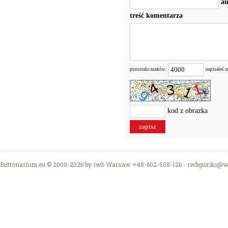
au
treść komentarza
pozostało znaków:
napisałeś 
kod z obrazka
Buttonarium.eu © 2000-2026 by rwb Warsaw +48-602-508-126 -
rwbguziki@wp