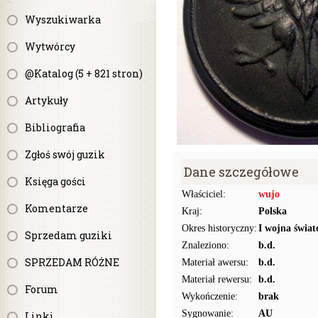
Wyszukiwarka
Wytwórcy
@Katalog (5 + 821 stron)
Artykuły
Bibliografia
Zgłoś swój guzik
Dane szczegółowe
Księga gości
Właściciel:
wujo
Komentarze
Kraj:
Polska
Okres historyczny:
I wojna świat
Sprzedam guziki
Znaleziono:
b.d.
SPRZEDAM RÓŻNE
Materiał awersu:
b.d.
Materiał rewersu:
b.d.
Forum
Wykończenie:
brak
Sygnowanie:
AU
Linki