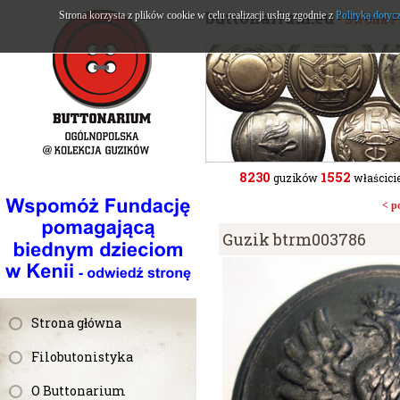
buttonarium.eu
Strona korzysta z plików cookie w celu realizacji usług zgodnie z
Polityką dotyc
- Strona 
8230
1552
guzików
właścicie
< p
Guzik btrm003786
Strona główna
Filobutonistyka
O Buttonarium