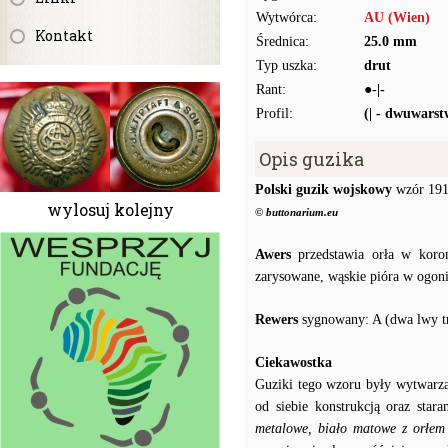
Wytwórca:
AU (Wien)
Kontakt
Średnica:
25.0 mm
Typ uszka:
drut
Rant:
●-|-
Profil:
(| - dwuwars
Opis guzika
Polski guzik wojskowy
wzór 1917
wylosuj kolejny
© buttonarium.eu
Awers
przedstawia orła w koron
zarysowane, wąskie pióra w ogoni
Rewers
sygnowany: A (dwa lwy tr
Ciekawostka
Guziki tego wzoru były wytwarzan
od siebie konstrukcją oraz sta
metalowe, biało matowe z orłem