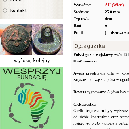
Wytwórca:
AU (Wien)
Kontakt
Średnica:
25.0 mm
Typ uszka:
drut
Rant:
●-|-
Profil:
(| - dwuwars
Opis guzika
Polski guzik wojskowy
wzór 1917
wylosuj kolejny
© buttonarium.eu
Awers
przedstawia orła w koron
zarysowane, wąskie pióra w ogoni
Rewers
sygnowany: A (dwa lwy tr
Ciekawostka
Guziki tego wzoru były wytwarzan
od siebie konstrukcją oraz sta
metalowe, biało matowe z orłem