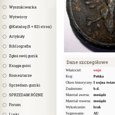
Wyszukiwarka
Wytwórcy
@Katalog (5 + 821 stron)
Artykuły
Bibliografia
Zgłoś swój guzik
Dane szczegółowe
Księga gości
Właściciel:
wujo
Komentarze
Kraj:
Polska
Okres historyczny:
I wojna świat
Sprzedam guziki
Znaleziono:
b.d.
SPRZEDAM RÓŻNE
Materiał awersu:
mosiądz
Materiał rewersu:
mosiądz
Forum
Wykończenie:
brak
Sygnowanie:
AU
Linki