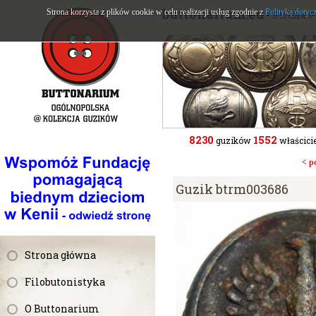
buttonarium.eu
Strona korzysta z plików cookie w celu realizacji usług zgodnie z
Polityką dotyc
- Strona 
8230
1552
guzików
właścicie
< p
Guzik btrm003686
Strona główna
Filobutonistyka
O Buttonarium