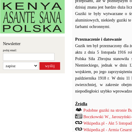
przepisami, ale w późniejszym 
dzisiaj znana jest bardzo duża l
Guziki te były wytwarzane o ś
aluminiowych, niekiedy guziki t
farbami ochronnymi.
Przeznaczenie i datowanie
Newsletter
Guzik ten był przeznaczony dla ż
podaj email:
aktu z dnia 5 listopada 1916 ro
Polska Siła Zbrojna stanowiła
Niemieckiego, jednak w dniu 12
wojskiem, po jego zaprzysiężeniu
października 1918 r. W dniu 11 
zwierzchniej, w zakresie obe
niepodległości szybko wprowadzo
Źródła
Podobne guziki na stronie B
Boczkowski W., Jaroszyński
Wikipedia.pl - Akt 5 listopad
Wikipedia.pl - Armia Cesars