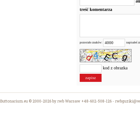
au
treść komentarza
pozostało znaków:
napisałeś 
kod z obrazka
Buttonarium.eu © 2000-2026 by rwb Warsaw +48-602-508-126 -
rwbguziki@wp