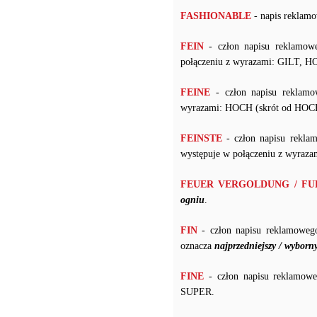
FASHIONABLE
- napis reklamo
FEIN
- człon napisu reklamow
połączeniu z wyrazami: GILT, 
FEINE
- człon napisu reklamo
wyrazami: HOCH (skrót od H
FEINSTE
- człon napisu rekla
występuje w połączeniu z wyr
FEUER VERGOLDUNG / F
ogniu
.
FIN
- człon napisu reklamoweg
oznacza
najprzedniejszy / wyborn
FINE
- człon napisu reklamowe
SUPER.