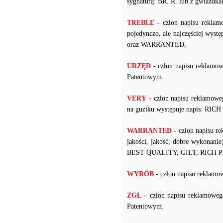
sygnaturą: BR. R. lub z gwiazdka
TREBLE
- człon napisu reklam
pojedynczo, ale najczęściej 
oraz WARRANTED.
URZĘD
- człon napisu reklamo
Patentowym.
VERY
- człon napisu reklamow
na guziku występuje napis: RI
WARRANTED
- człon napisu r
jakości, jakość, dobre wykonanie
BEST QUALITY, GILT, RICH 
WYRÓB
- człon napisu rekla
ZGŁ
- człon napisu reklamowe
Patentowym.