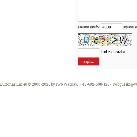
pozostało znaków:
napisałeś 
kod z obrazka
Buttonarium.eu © 2000-2026 by rwb Warsaw +48-602-508-126 -
rwbguziki@wp