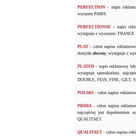
PERFECTION
- napis reklam
wyrazem PARIS.
PERFECTIONNE
- napis rekl
występuje z wyrazami: FRANCE 
PLAT
- człon napisu reklamowe
domyśle
złocony
, występuje z w
PLATED
- napis reklamowy lub
występuje samodzielnie, najczę
DOUBLE, FEIN, FINE, GILT, 
POLSKI
- człon napisu rekl
PRIMA
- człon napisu reklamo
najczęściej jest dopełnienie
QUALITAET.
QUALITAET
- człon napisu re