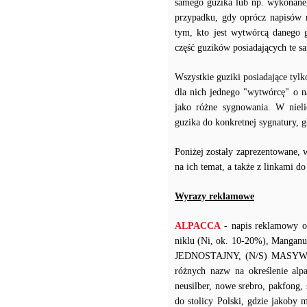
samego guzika lub np. wykonaneg
przypadku, gdy oprócz napisów 
tym, kto jest wytwórcą danego 
część guzików posiadających te 
Wszystkie guziki posiadające tyl
dla nich jednego "wytwórcę" o n
jako różne sygnowania. W niel
guzika do konkretnej sygnatury,
Poniżej zostały zaprezentowane, 
na ich temat, a także z linkami d
Wyrazy reklamowe
ALPACCA
- napis reklamowy o
niklu (Ni, ok. 10-20%), Manganu
JEDNOSTAJNY, (N/S) MASYWNY 
różnych nazw na określenie alpak
neusilber, nowe srebro, pakfong,
do stolicy Polski, gdzie jakoby 