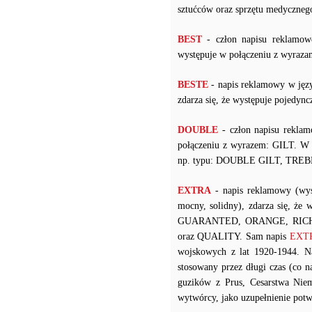
sztućców oraz sprzętu medyczneg
BEST
- człon napisu reklamow
występuje w połączeniu z wy
BESTE
- napis reklamowy w języ
zdarza się, że występuje pojedy
DOUBLE
- człon napisu reklam
połączeniu z wyrazem: GILT. W p
np. typu: DOUBLE GILT, TREB
EXTRA
- napis reklamowy (wys
mocny, solidny), zdarza się, że
GUARANTED, ORANGE, RICH
oraz QUALITY. Sam napis
EXTRA
wojskowych z lat 1920-1944. 
stosowany przez długi czas (co
guzików z Prus, Cesarstwa Niem
wytwórcy, jako uzupełnienie potw