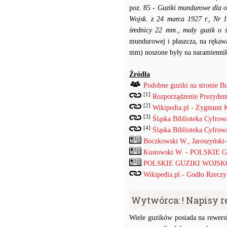
poz. 85
- Guziki mundurowe dla o
Wojsk. z 24 marca 1927 r., Nr 
średnicy 22 mm., mały guzik o
mundurowej i płaszcza, na rękawa
mm) noszone były na naramiennika
Źródła
Podobne guziki na stronie B
[1]
Rozporządzenie Prezydenta
[2]
Wikipedia.pl - Zygmunt 
[3]
Śląska Biblioteka Cyfrow
[4]
Śląska Biblioteka Cyfrow
Boczkowski W., Jaroszyński
Kustowski W. - POLSKIE
POLSKIE GUZIKI WOJSKOW
Wikipedia.pl - Godło Rzeczyp
Wytwórca: ! Napisy 
Wiele guzików posiada na rewersi