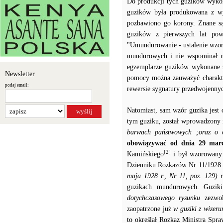
Do produkcji tych guzików wykorz
guzików była produkowana z wy
pozbawiono go korony. Znane są
guzików z pierwszych lat pow
"Umundurowanie - ustalenie wzo
mundurowych i nie wspominał ni
egzemplarze guzików wykonane 
Newsletter
pomocy można zauważyć charakter
podaj email:
rewersie sygnatury przedwojenny
Natomiast, sam wzór guzika jest
tym guziku, został wprowadzony
barwach państwowych ;oraz o o
obowiązywać od dnia 29 mar
[2]
Kamińskiego
i był wzorowany 
Dzienniku Rozkazów Nr 11/1928 z
maja 1928 r., Nr 11, poz. 129)
guzikach mundurowych. Guziki
dotychczasowego rysunku
zezwol
zaopatrzone już
w guziki z wizer
to określał Rozkaz Ministra Sp