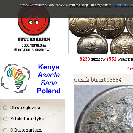
buttonarium.eu
Strona korzysta z plików cookie w celu realizacji usług zgodnie z
Polityką dotyc
- Strona 
8230
1552
guzików
właścicie
< p
Guzik btrm003654
Strona główna
Filobutonistyka
O Buttonarium