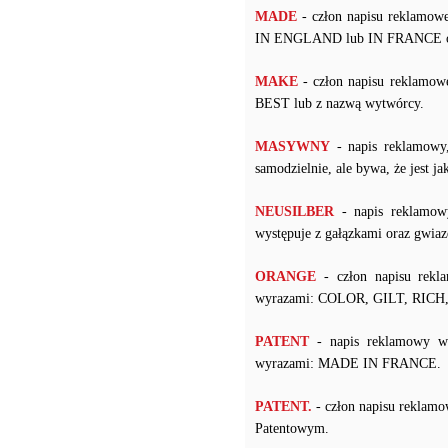
MADE
- człon napisu reklamowe
IN ENGLAND lub IN FRANCE ora
MAKE
- człon napisu reklamow
BEST lub z nazwą wytwórcy.
MASYWNY
- napis reklamowy
samodzielnie, ale bywa, że jest j
NEUSILBER
- napis reklamow
występuje z gałązkami oraz gwiaz
ORANGE
- człon napisu rekl
wyrazami: COLOR, GILT, RIC
PATENT
- napis reklamowy w 
wyrazami: MADE IN FRANCE.
PATENT.
- człon napisu reklam
Patentowym.