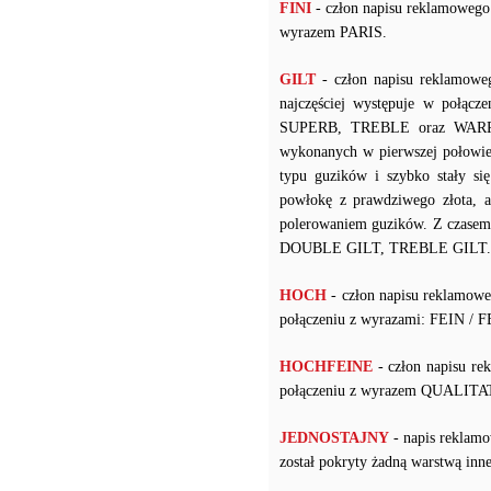
FINI
- człon napisu reklamowego
wyrazem PARIS.
GILT
- człon napisu reklamowe
najczęściej występuje w po
SUPERB, TREBLE oraz WARRANT
wykonanych w pierwszej połowie
typu guzików i szybko stały s
powłokę z prawdziwego złota, a
polerowaniem guzików. Z czasem 
DOUBLE GILT, TREBLE GILT.
HOCH
- człon napisu reklamow
połączeniu z wyrazami: FEIN /
HOCHFEINE
- człon napisu re
połączeniu z wyrazem QUALIT
JEDNOSTAJNY
- napis reklamo
został pokryty żadną warstwą i