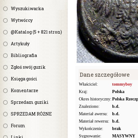
Wyszukiwarka
Wytwórcy
@Katalog (5 + 821 stron)
Artykuły
Bibliografia
Zgłoś swój guzik
Dane szczegółowe
Księga gości
Właściciel:
tommyboy
Komentarze
Kraj:
Polska
Okres historyczny:
Polska Rzecz
Sprzedam guziki
Znaleziono:
b.d.
SPRZEDAM RÓŻNE
Materiał awersu:
b.d.
Materiał rewersu:
b.d.
Forum
Wykończenie:
brak
Sygnowanie:
MASYWNY
Linki