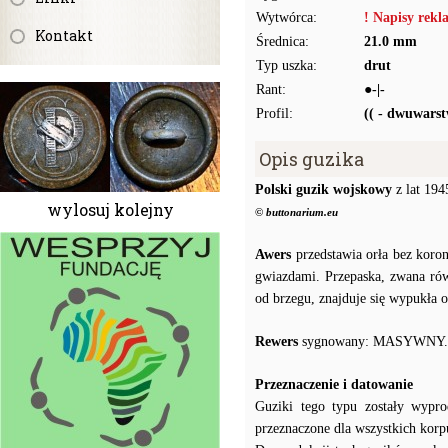
Wytwórca:
! Napisy rek
Kontakt
Średnica:
21.0 mm
Typ uszka:
drut
Rant:
●-|-
Profil:
(( - dwuwars
Opis guzika
Polski guzik wojskowy
z lat 194
wylosuj kolejny
© buttonarium.eu
Awers
przedstawia orła bez koro
gwiazdami. Przepaska, zwana ró
od brzegu, znajduje się wypukła
Rewers
sygnowany: MASYWNY.
Przeznaczenie i datowanie
Guziki tego typu zostały wypro
przeznaczone dla wszystkich kor