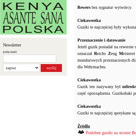
Rewers
bez sygnatur wytwórcy.
Ciekawostka
Guziki te najczęściej były wykon
Przeznaczenie i datowanie
Newsletter
Jeżeli guzik posiadał na rewersi
podaj email:
oznaczał
R
eichs
Z
eug
M
eister
mundurowych przeznaczonych dla 
dla Wehrmachtu.
Ciekawostka
Guzik ten nazywany był
talienk
część oporządzenia. Guzikohaki p
Ciekawostka
Guziki te najczęściej spotykane
Źródła
Podobne guziki na stronie B