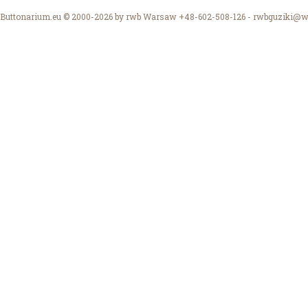
Buttonarium.eu © 2000-2026 by rwb Warsaw +48-602-508-126 -
rwbguziki@wp