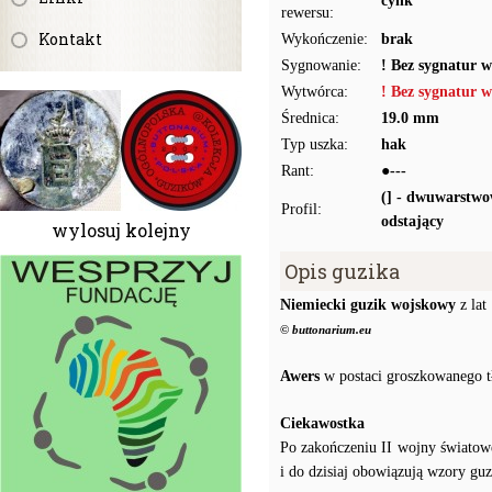
cynk
rewersu:
Kontakt
Wykończenie:
brak
Sygnowanie:
! Bez sygnatur 
Wytwórca:
! Bez sygnatur 
Średnica:
19.0 mm
Typ uszka:
hak
Rant:
●---
(] - dwuwarstwo
Profil:
odstający
wylosuj kolejny
Opis guzika
Niemiecki guzik wojskowy
z lat
© buttonarium.eu
Awers
w postaci groszkowanego t
Ciekawostka
Po zakończeniu II wojny świato
i do dzisiaj obowiązują wzory gu