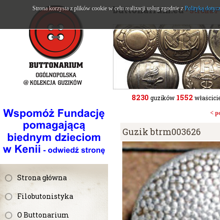
buttonarium.eu
Strona korzysta z plików cookie w celu realizacji usług zgodnie z
Polityką dotyc
- Strona 
8230
1552
guzików
właścicie
< p
Guzik btrm003626
Strona główna
Filobutonistyka
O Buttonarium