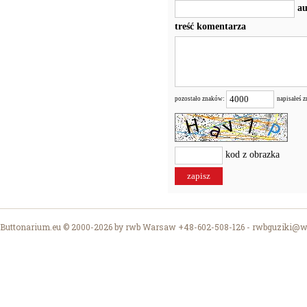
au
treść komentarza
pozostało znaków:
napisałeś 
kod z obrazka
Buttonarium.eu © 2000-2026 by rwb Warsaw +48-602-508-126 -
rwbguziki@wp