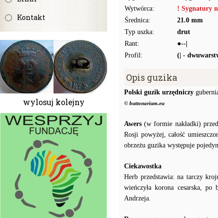
Wytwórca:
! Sygnatury n
Kontakt
Średnica:
21.0 mm
Typ uszka:
drut
Rant:
●--|
Profil:
(| - dwuwars
Opis guzika
Polski guzik urzędniczy
guberni
wylosuj kolejny
© buttonarium.eu
Awers
(w formie nakładki) przed
Rosji powyżej, całość umiesz
obrzeżu guzika występuje pojedyn
Ciekawostka
Herb przedstawia: na tarczy kroj
wieńczyła korona cesarska, po b
Andrzeja.