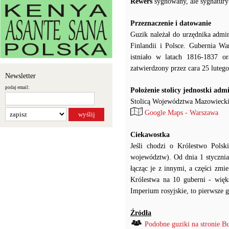
Rewers
sygnowany, ale sygnatur
Przeznaczenie i datowanie
Guzik należał do urzędnika admi
Finlandii i Polsce. Gubernia W
istniało w latach 1816-1837 o
zatwierdzony przez cara 25 luteg
Newsletter
podaj email:
Położenie stolicy jednostki adm
Stolicą Województwa Mazowieckie
Google Maps - Warszawa
Ciekawostka
Jeśli chodzi o Królestwo Pol
województw). Od dnia 1 stycznia
łącząc je z innymi, a części zm
Królestwa na 10 guberni - więks
Imperium rosyjskie, to pierwsze 
Źródła
Podobne guziki na stronie B