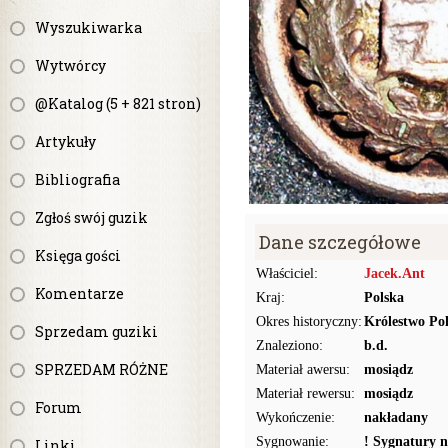
Wyszukiwarka
Wytwórcy
@Katalog (5 + 821 stron)
Artykuły
Bibliografia
Zgłoś swój guzik
Dane szczegółowe
Księga gości
Właściciel:
Jacek.Ant
Komentarze
Kraj:
Polska
Okres historyczny:
Królestwo Pol
Sprzedam guziki
Znaleziono:
b.d.
SPRZEDAM RÓŻNE
Materiał awersu:
mosiądz
Materiał rewersu:
mosiądz
Forum
Wykończenie:
nakładany
Sygnowanie:
! Sygnatury n
Linki