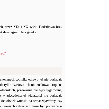
kich przez XIX i XX wiek. Dodatkowo brak
ał dany egzemplarz guzika.
1967
konanych techniką odlewu też nie posiadała
b tylko czasowo ich nie znakowali (np. na
poleońskich, przeważnie nie były sygnowane,
e w zdecydowanej większości nie posiadają
akiekolwiek wnioski na temat wytwórcy, czy
a w pewnych sytuacjach może być pomocna w