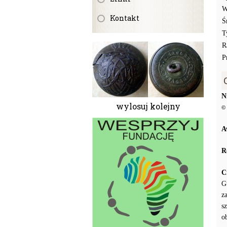
W
Kontakt
Ś
T
R
P
N
wylosuj kolejny
© 
A
R
C
G
z
s
o