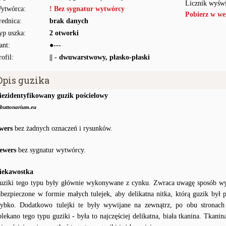
Licznik wyświ
ytwórca:
! Bez sygnatur wytwórcy
Pobierz w we
rednica:
brak danych
yp uszka:
2 otworki
ant:
●---
rofil:
|| - dwuwarstwowy, płasko-płaski
Opis guzika
iezidentyfikowany guzik pościelowy
buttonarium.eu
wers
bez żadnych oznaczeń i rysunków.
ewers
bez sygnatur wytwórcy.
iekawostka
uziki tego typu były głównie wykonywane z cynku. Zwraca uwagę sposób w
abezpieczone w formie małych tulejek, aby delikatna nitka, którą guzik był pr
zybko. Dodatkowo tulejki te były wywijane na zewnątrz, po obu stronach
blekano tego typu guziki - była to najczęściej delikatna, biała tkanina. Tkanina 