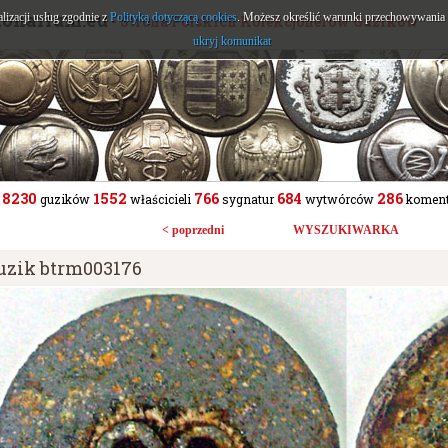
tonarium.eu
alizacji usług zgodnie z
Polityką dotyczącą cookies
. Możesz określić warunki przechowywania l
- Strona Polskich Kolekcjonerów Guzików
ukryj komunikat
8230
1552
766
684
286
guzików
właścicieli
sygnatur
wytwórców
koment
< poprzedni
WYSZUKIWARKA
uzik btrm003176