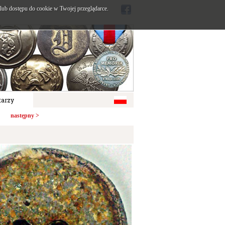
ub dostępu do cookie w Twojej przeglądarce.
arzy
następny >