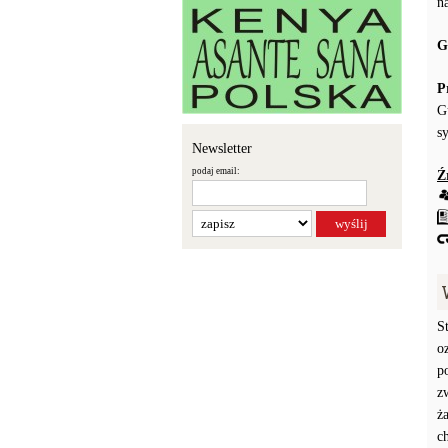
n
G
P
G
s
Newsletter
podaj email:
Ź
S
o
p
z
ż
c