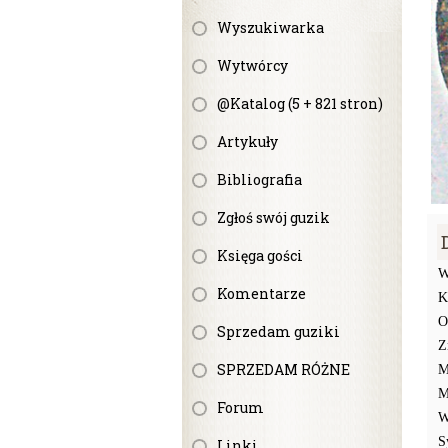
Wyszukiwarka
Wytwórcy
@Katalog (5 + 821 stron)
Artykuły
Bibliografia
Zgłoś swój guzik
Księga gości
W
Komentarze
K
O
Sprzedam guziki
Z
SPRZEDAM RÓŻNE
M
M
Forum
W
S
Linki