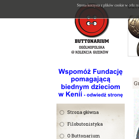
but
Strona korzysta z plików cookie w celu re
G
Strona główna
Filobutonistyka
O Buttonarium