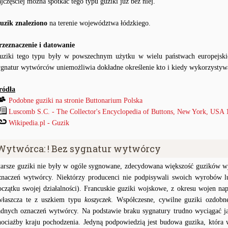
ajczęściej można spotkać tego typu guziki już bez niej.
uzik znaleziono
na terenie województwa łódzkiego.
rzeznaczenie i datowanie
uziki tego typu były w powszechnym użytku w wielu państwach europejs
ygnatur wytwórców uniemożliwia dokładne określenie kto i kiedy wykorzystyw
ródła
Podobne guziki na stronie Buttonarium Polska
Luscomb S.C. - The Collector's Encyclopedia of Buttons, New York, USA 
Wikipedia.pl - Guzik
Wytwórca: ! Bez sygnatur wytwórcy
tarsze guziki nie były w ogóle sygnowane, zdecydowana większość guzików wy
znaczeń wytwórcy. Niektórzy producenci nie podpisywali swoich wyrobów lu
oczątku swojej działalności). Francuskie guziki wojskowe, z okresu wojen na
właszcza te z uszkiem typu
koszyczek
. Współczesne, cywilne guziki ozdobn
adnych oznaczeń wytwórcy. Na podstawie braku sygnatury trudno wyciągać j
hociażby kraju pochodzenia. Jedyną podpowiedzią jest budowa guzika, któr