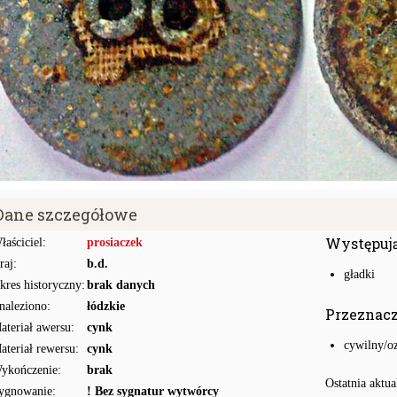
Dane szczegółowe
Występuj
łaściciel:
prosiaczek
raj:
b.d.
gładki
kres historyczny:
brak danych
naleziono:
łódzkie
Przeznac
ateriał awersu:
cynk
cywilny/o
ateriał rewersu:
cynk
ykończenie:
brak
Ostatnia aktua
ygnowanie:
! Bez sygnatur wytwórcy