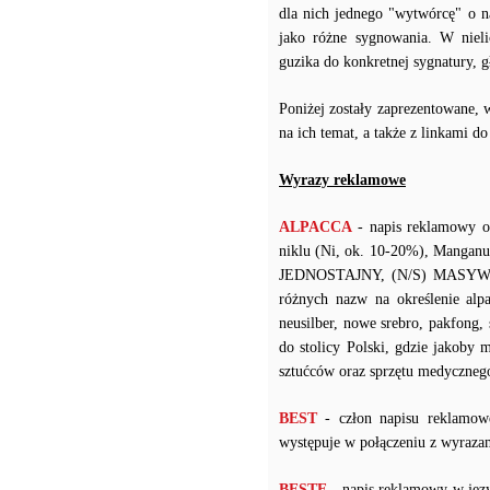
dla nich jednego "wytwórcę" o n
jako różne sygnowania. W niel
guzika do konkretnej sygnatury,
Poniżej zostały zaprezentowane, 
na ich temat, a także z linkami d
Wyrazy reklamowe
ALPACCA
- napis reklamowy o
niklu (Ni, ok. 10-20%), Manganu
JEDNOSTAJNY, (N/S) MASYWNY 
różnych nazw na określenie alpak
neusilber, nowe srebro, pakfong,
do stolicy Polski, gdzie jakoby 
sztućców oraz sprzętu medyczneg
BEST
- człon napisu reklamow
występuje w połączeniu z wy
BESTE
- napis reklamowy w języ