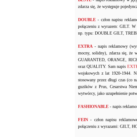
zdarza się, że występuje pojedy
DOUBLE
- człon napisu reklam
połączeniu z wyrazem: GILT. W p
np. typu: DOUBLE GILT, TREB
EXTRA
- napis reklamowy (wys
mocny, solidny), zdarza się, że
GUARANTED, ORANGE, RICH
oraz QUALITY. Sam napis
EXTRA
wojskowych z lat 1920-1944. 
stosowany przez długi czas (co
guzików z Prus, Cesarstwa Niem
wytwórcy, jako uzupełnienie potw
FASHIONABLE
- napis reklamo
FEIN
- człon napisu reklamow
połączeniu z wyrazami: GILT, 