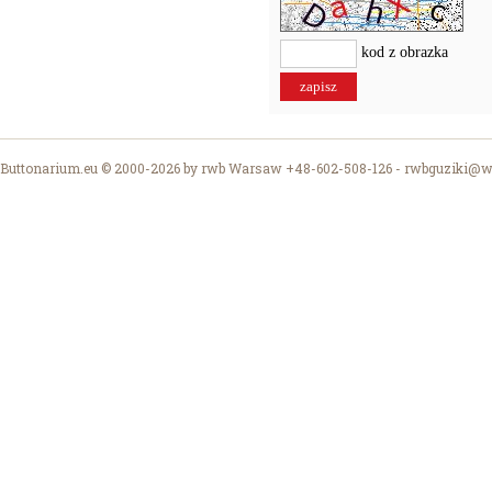
kod z obrazka
Buttonarium.eu © 2000-2026 by rwb Warsaw +48-602-508-126 -
rwbguziki@wp