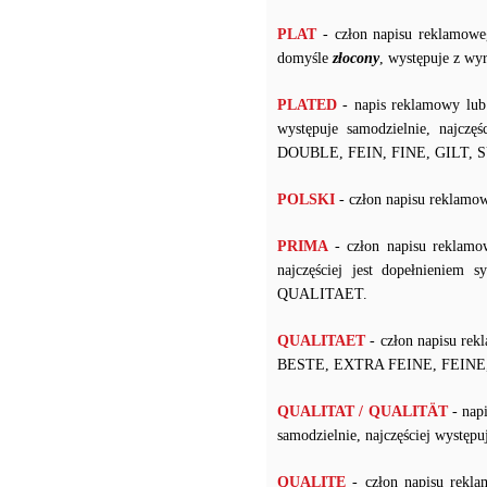
PLAT
- człon napisu reklamowe
domyśle
złocony
, występuje z w
PLATED
- napis reklamowy lub
występuje samodzielnie, najczę
DOUBLE, FEIN, FINE, GILT, 
POLSKI
- człon napisu rekl
PRIMA
- człon napisu reklamo
najczęściej jest dopełnienie
QUALITAET.
QUALITAET
- człon napisu re
BESTE, EXTRA FEINE, FEINE,
QUALITAT / QUALITÄT
- nap
samodzielnie, najczęściej wyst
QUALITE
- człon napisu rekl