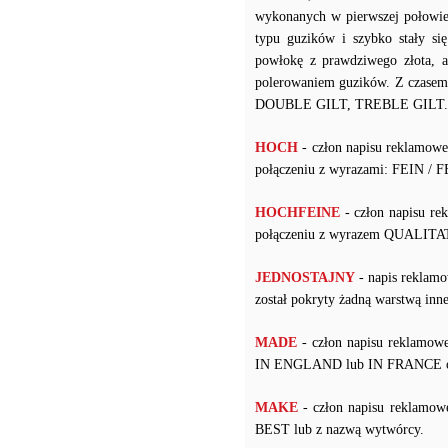
wykonanych w pierwszej połowie
typu guzików i szybko stały s
powłokę z prawdziwego złota, a
polerowaniem guzików. Z czasem 
DOUBLE GILT, TREBLE GILT.
HOCH
- człon napisu reklamow
połączeniu z wyrazami: FEIN /
HOCHFEINE
- człon napisu re
połączeniu z wyrazem QUALIT
JEDNOSTAJNY
- napis reklamo
został pokryty żadną warstwą i
MADE
- człon napisu reklamowe
IN ENGLAND lub IN FRANCE ora
MAKE
- człon napisu reklamow
BEST lub z nazwą wytwórcy.