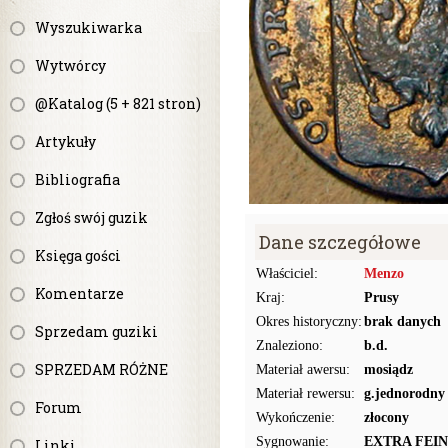
Wyszukiwarka
Wytwórcy
@Katalog (5 + 821 stron)
Artykuły
Bibliografia
Zgłoś swój guzik
Dane szczegółowe
Księga gości
Właściciel:
Menzo
Komentarze
Kraj:
Prusy
Okres historyczny:
brak danych
Sprzedam guziki
Znaleziono:
b.d.
SPRZEDAM RÓŻNE
Materiał awersu:
mosiądz
Materiał rewersu:
g.jednorodny
Forum
Wykończenie:
złocony
Sygnowanie:
EXTRA FEIN
Linki