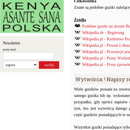
Ciekawostka
Znane są podobne guziki należące
Źródła
Podobne guziki na stronie B
Wikipedia.de - Regierung
Wikipedia.pl - Królestwo Pr
Newsletter
Wikipedia.pl - Powiat Löbau
podaj email:
Wikipedia.pl - Prowincje pru
Wikipedia.pl - Prusy Wschod
Wikipedia.pl - Prusy (prowin
Wytwórca: ! Napisy 
Wiele guzików posiada na rewersi
samego guzika lub np. wykonaneg
przypadku, gdy oprócz napisów 
tym, kto jest wytwórcą danego 
część guzików posiadających te 
Wszystkie guziki posiadające tyl