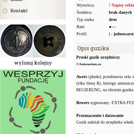
Wytwórca:
! Napisy rek
Kontakt
Średnica:
brak danych
Typ uszka:
drut
Rant:
●---
Profil:
| - jednowars
Opis guzika
Pruski guzik urzędniczy
wylosuj kolejny
© buttonarium.eu
Awers
(płaski) przedstawia orła
tylko literę R), którego umiesz
REGIERUNG, na obrzeżu guzika b
Rewers
sygnowany: EXTRA FEIN 
Przeznaczenie i datowanie
Guzik należał do urzędnika władz