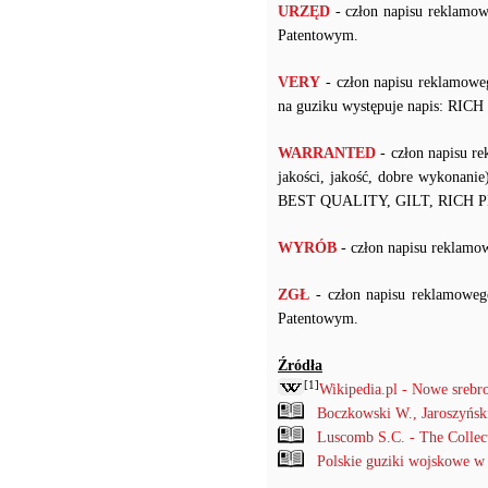
URZĘD
- człon napisu reklamo
Patentowym.
VERY
- człon napisu reklamow
na guziku występuje napis: RI
WARRANTED
- człon napisu r
jakości, jakość, dobre wykonanie
BEST QUALITY, GILT, RICH 
WYRÓB
- człon napisu rekla
ZGŁ
- człon napisu reklamowe
Patentowym.
Źródła
[1]
Wikipedia.pl - Nowe srebr
Boczkowski W., Jaroszyńs
Luscomb S.C. - The Collec
Polskie guziki wojskowe w