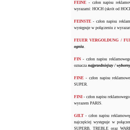
FEINE
- człon napisu reklamo
wyrazami: HOCH (skrót od H
FEINSTE
- człon napisu rekla
występuje w połączeniu z wyr
FEUER VERGOLDUNG / F
ogniu
.
FIN
- człon napisu reklamoweg
oznacza
najprzedniejszy / wyborn
FINE
- człon napisu reklamowe
SUPER.
FINI
- człon napisu reklamowego
wyrazem PARIS.
GILT
- człon napisu reklamowe
najczęściej występuje w po
SUPERB, TREBLE oraz WARRANT