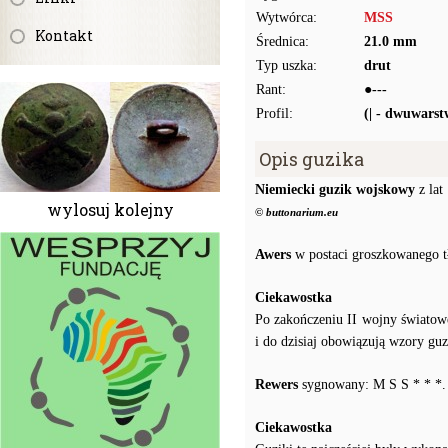
Wytwórca:
MSS
Kontakt
Średnica:
21.0 mm
Typ uszka:
drut
Rant:
●---
Profil:
(| - dwuwars
Opis guzika
Niemiecki guzik wojskowy
z lat
wylosuj kolejny
© buttonarium.eu
Awers
w postaci groszkowanego t
Ciekawostka
Po zakończeniu II wojny świato
i do dzisiaj obowiązują wzory gu
Rewers
sygnowany: M S S * * *.
Ciekawostka