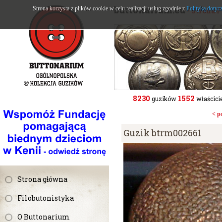
buttonarium.eu
Strona korzysta z plików cookie w celu realizacji usług zgodnie z
Polityką dotyc
- Strona 
8230
1552
guzików
właścicie
< p
Guzik btrm002661
Strona główna
Filobutonistyka
O Buttonarium