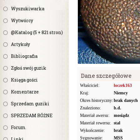
Wyszukiwarka
Wytwórcy
@Katalog (5 + 821 stron)
Artykuły
Bibliografia
Zgłoś swój guzik
Dane szczegółowe
Księga gości
Właściciel:
loczek163
Komentarze
Kraj:
Niemcy
Okres historyczny:
brak danych
Sprzedam guziki
Znaleziono:
b.d.
SPRZEDAM RÓŻNE
Materiał awersu:
mosiądz
Materiał rewersu:
stal
Forum
Wykończenie:
brak
Sygnowanie:
MSS
Linki