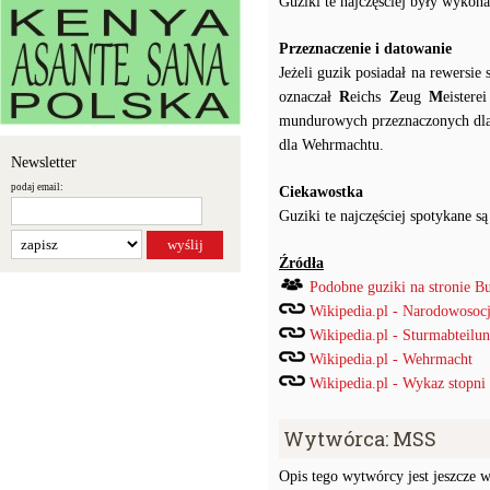
Guziki te najczęściej były wykon
Przeznaczenie i datowanie
Jeżeli guzik posiadał na rewersi
oznaczał
R
eichs
Z
eug
M
eister
mundurowych przeznaczonych dla 
dla Wehrmachtu.
Newsletter
podaj email:
Ciekawostka
Guziki te najczęściej spotykane
Źródła
Podobne guziki na stronie B
Wikipedia.pl - Narodowosocj
Wikipedia.pl - Sturmabteilu
Wikipedia.pl - Wehrmacht
Wikipedia.pl - Wykaz stopni
Wytwórca: MSS
Opis tego wytwórcy jest jeszcze w