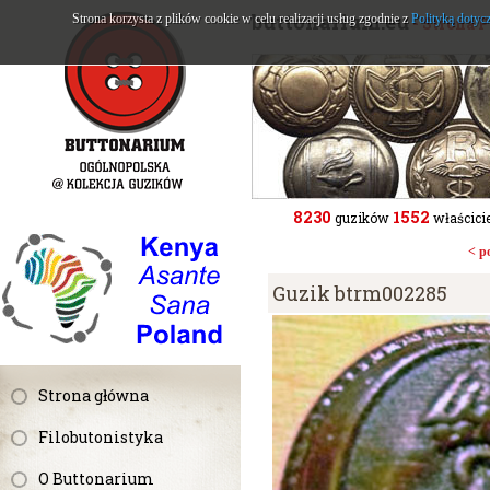
buttonarium.eu
Strona korzysta z plików cookie w celu realizacji usług zgodnie z
Polityką dotyc
- Strona 
8230
1552
guzików
właścicie
< p
Guzik btrm002285
Strona główna
Filobutonistyka
O Buttonarium