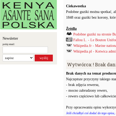
Ciekawostka
Podobne guziki można spotkać, al
1848 oraz guziki bez korony, któ
Źródła
Podobne guziki na stronie B
Newsletter
Fallou L. - Le Bouton Unif
podaj email:
Wikipedia.fr - Marine nation
Wikipedia.pl - Kotwica admir
Wytwórca: ! Brak da
Brak danych na temat producen
Najczęstsze przyczyny takiego stan
- brak zdjęcia rewersu,
- mocno zabrudzony rewers,
- rewers częściowo lub całkowici
Przy opracowaniu opisu wykorzys
Jeśli chciałbyś coś dodać do tego opisu,