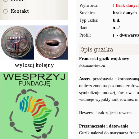
Wytwórca:
! Brak danyc
Kontakt
Średnica:
brak danych
Typ uszka:
b.d.
Rant:
●--/
Profil:
(| - dwuwars
Opis guzika
Francuski guzik wojskowy
wylosuj kolejny
© buttonarium.eu
Awers
przedstawia ukoronowaną,
umieszczono na poziomo szrafowa
symbolizuje morze), ów owal o
widnieje wypukły rant również imi
Rewers
- brak zdjęcia rewersu.
Przeznaczenie i datowanie
Guzik należał do marynarza franc