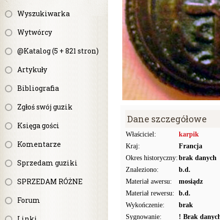
Wyszukiwarka
Wytwórcy
@Katalog (5 + 821 stron)
Artykuły
Bibliografia
Zgłoś swój guzik
Dane szczegółowe
Księga gości
Właściciel:
karpik
Komentarze
Kraj:
Francja
Okres historyczny:
brak danych
Sprzedam guziki
Znaleziono:
b.d.
SPRZEDAM RÓŻNE
Materiał awersu:
mosiądz
Materiał rewersu:
b.d.
Forum
Wykończenie:
brak
Sygnowanie:
! Brak danyc
Linki