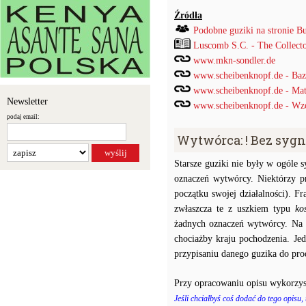
Źródła
Podobne guziki na stronie B
Luscomb S.C. - The Collect
www.mkn-sondler.de
www.scheibenknopf.de - Ba
www.scheibenknopf.de - Mat
Newsletter
www.scheibenknopf.de - Wzor
podaj email:
Wytwórca: ! Bez syg
Starsze guziki nie były w ogóle
oznaczeń wytwórcy. Niektórzy p
początku swojej działalności). F
zwłaszcza te z uszkiem typu
ko
żadnych oznaczeń wytwórcy. Na p
chociażby kraju pochodzenia. J
przypisaniu danego guzika do prod
Przy opracowaniu opisu wykorzys
Jeśli chciałbyś coś dodać do tego opisu,