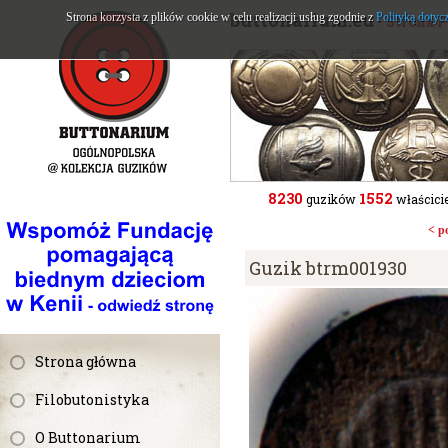
buttonarium.eu
Strona korzysta z plików cookie w celu realizacji usług zgodnie z
Polityką dotyc
- Strona 
8230
1552
guzików
właścicie
< p
Guzik btrm001930
Strona główna
Filobutonistyka
O Buttonarium