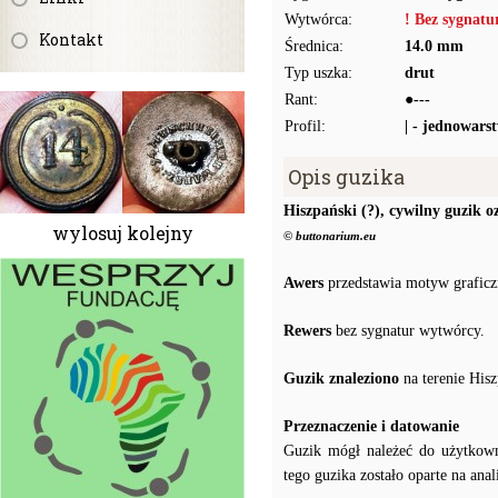
Wytwórca:
! Bez sygnat
Kontakt
Średnica:
14.0 mm
Typ uszka:
drut
Rant:
●---
Profil:
| - jednowars
Opis guzika
Hiszpański (?), cywilny guzik 
wylosuj kolejny
© buttonarium.eu
Awers
przedstawia motyw graficz
Rewers
bez sygnatur wytwórcy.
Guzik znaleziono
na terenie Hisz
Przeznaczenie i datowanie
Guzik mógł należeć do użytkow
tego guzika zostało oparte na an