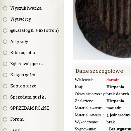
Wyszukiwarka
Wytwórcy
@Katalog (5 + 821 stron)
Artykuły
Bibliografia
Zgłoś swój guzik
Dane szczegółowe
Księga gości
Właściciel:
darmir
Komentarze
Kraj:
Hiszpania
Okres historyczny:
brak danych
Sprzedam guziki
Znaleziono:
Hiszpania
SPRZEDAM RÓŻNE
Materiał awersu:
mosiądz
Materiał rewersu:
g.jednorodny
Forum
Wykończenie:
brak
Sygnowanie:
! Bez sygnat
Linki