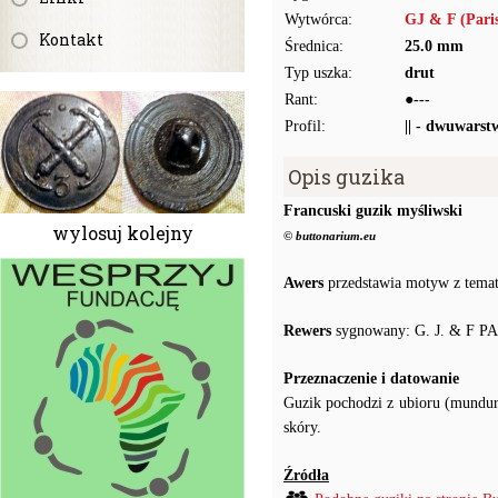
Wytwórca:
GJ & F (Pari
Kontakt
Średnica:
25.0 mm
Typ uszka:
drut
Rant:
●---
Profil:
|| - dwuwarst
Opis guzika
Francuski guzik myśliwski
wylosuj kolejny
© buttonarium.eu
Awers
przedstawia motyw z temat
Rewers
sygnowany: G. J. & F PA
Przeznaczenie i datowanie
Guzik pochodzi z ubioru (mundur
skóry.
Źródła