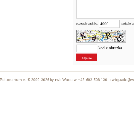
pozostało znaków:
napisałeś 
kod z obrazka
Buttonarium.eu © 2000-2026 by rwb Warsaw +48-602-508-126 -
rwbguziki@wp