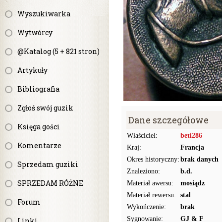
Wyszukiwarka
Wytwórcy
@Katalog (5 + 821 stron)
Artykuły
Bibliografia
Zgłoś swój guzik
Dane szczegółowe
Księga gości
Właściciel:
beti286
Komentarze
Kraj:
Francja
Okres historyczny:
brak danych
Sprzedam guziki
Znaleziono:
b.d.
SPRZEDAM RÓŻNE
Materiał awersu:
mosiądz
Materiał rewersu:
stal
Forum
Wykończenie:
brak
Sygnowanie:
GJ & F
Linki