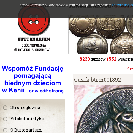
buttonarium.eu
Strona korzysta z plików cookie w celu realizacji usług zgodnie z
Polityką dotyc
- Strona 
8230
1552
guzików
właścicie
< p
Guzik btrm001892
Strona główna
Filobutonistyka
O Buttonarium